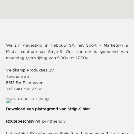
Wij zijn gevestigd in gebouw SX, het Sport – Marketing &
Media centrum op Strijp-S. Ons kantoor is geopend van
maandag t/m vrijdag van 9:00u tot 17:30u.
Veldkamp Produkties BV
Torenallee 3,
5617 BA Eindhoven
Tel. 040 368 27 60
Download een plattegrond van Strijp-S hier
Routebeschrijving
[printfriendly]
Let op! Het SX gebouw op Strijp-S en huisnummer 3 staat nog