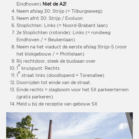
Eindhoven)
Niet de A2!
Neem afslag 30: Strijp (= Tilburgseweg)
Neem afrit 30: Strijp / Evoluon
Stoplichten: Links (= Noord-Brabant laan)
2e Stoplichten (rotonde): Links (= rondweg
Eindhoven / = Beukenlaan)
Neem na het viaduct de eerste afslag Strijp-S (voor
het klokgebouw / = Philitelaan)
Rij rechtdoor, steek de busbaan over.
e
1
kruispunt: Rechts
e
1
straat links (doodlopend = Torenallee)
Doorrijden tot einde van de straat.
Einde rechts = slagboom voor het SX parkeerterrein
(gratis parkeren)
Meld u bij de receptie van gebouw SX