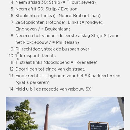
Neem afslag 30: Strijp (= Tilburgseweg)
Neem afrit 30: Strijp / Evoluon
Stoplichten: Links (= Noord-Brabant laan)
2e Stoplichten (rotonde): Links (= rondweg
Eindhoven / = Beukenlaan)
Neem na het viaduct de eerste afslag Strijp-S (voor
het klokgebouw / = Philitelaan)
Rij rechtdoor, steek de busbaan over.
e
1
kruispunt: Rechts
e
1
straat links (doodlopend = Torenallee)
Doorrijden tot einde van de straat.
Einde rechts = slagboom voor het SX parkeerterrein
(gratis parkeren)
Meld u bij de receptie van gebouw SX