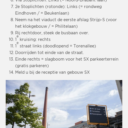
Via Stoplichten: Links (= Noord-Brabant laan)
2e Stoplichten (rotonde): Links (= rondweg
Eindhoven / = Beukenlaan)
Neem na het viaduct de eerste afslag Strijp-S (voor
het klokgebouw / = Philitelaan)
Rij rechtdoor, steek de busbaan over.
e
1
kruising: rechts
e
1
straat links (doodlopend = Torenallee)
Doorrijden tot einde van de straat.
Einde rechts = slagboom voor het SX parkeerterrein
(gratis parkeren)
Meld u bij de receptie van gebouw SX