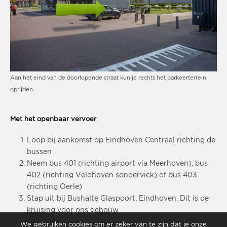
Aan het eind van de doorlopende straat kun je rechts het parkeerterrein
oprijden.
Met het openbaar vervoer
Loop bij aankomst op Eindhoven Centraal richting de
bussen
Neem bus 401 (richting airport via Meerhoven), bus
402 (richting Veldhoven sondervick) of bus 403
(richting Oerle)
Stap uit bij Bushalte Glaspoort, Eindhoven. Dit is de
kruising voor ons gebouw
Je ziet de Portierslodge met daarnaast een slagboom,
We gebruiken cookies om er zeker van te zijn dat je onze