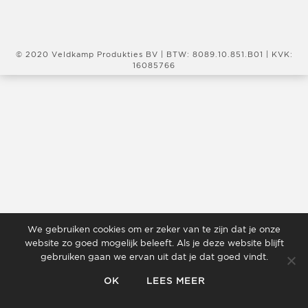
© 2020 Veldkamp Produkties BV | BTW: 8089.10.851.B01 | KVK:
16085766
We gebruiken cookies om er zeker van te zijn dat je onze
website zo goed mogelijk beleeft. Als je deze website blijft
gebruiken gaan we ervan uit dat je dat goed vindt.
OK
LEES MEER