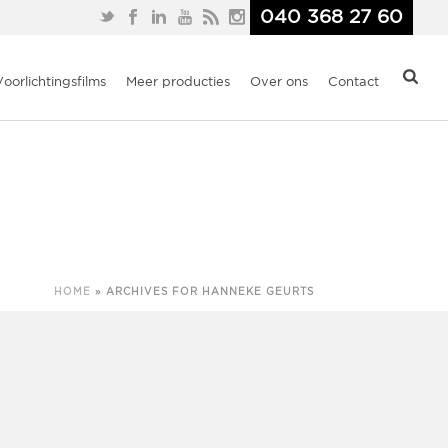
040 368 27 60
Voorlichtingsfilms
Meer producties
Over ons
Contact
HOME
»
ARCHIVES FOR HANNEKE GEURTS