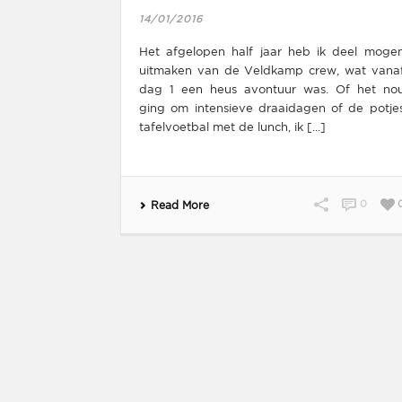
14/01/2016
Het afgelopen half jaar heb ik deel moge
uitmaken van de Veldkamp crew, wat vana
dag 1 een heus avontuur was. Of het no
ging om intensieve draaidagen of de potje
tafelvoetbal met de lunch, ik [...]
0
Read More