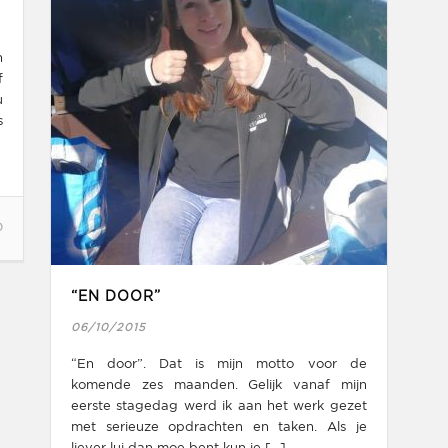
n
f
u
s
0
“EN DOOR”
06/10/2015
“En door”. Dat is mijn motto voor de
komende zes maanden. Gelijk vanaf mijn
eerste stagedag werd ik aan het werk gezet
met serieuze opdrachten en taken. Als je