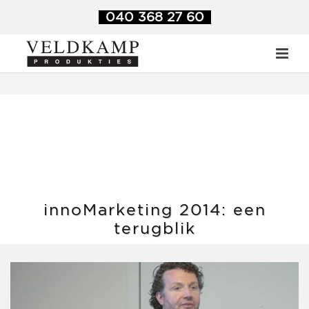
Veldkamp Produkties
>
Blog
>
innoMarketing 2014: een
040 368 27 60
terugblik
innoMarketing 2014: een
terugblik