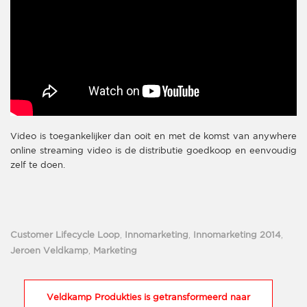
Video is toegankelijker dan ooit en met de komst van anywhere
online streaming video is de distributie goedkoop en eenvoudig
zelf te doen.
Customer Lifecycle Loop
,
Innomarketing
,
Innomarketing 2014
,
Jeroen Veldkamp
,
Marketing
Veldkamp Produkties is getransformeerd naar