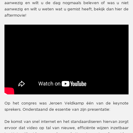
aanwezig en wilt u de dag nogmaals beleven of was u niet
aanwezig en wilt u weten wat u gemist heeft, bekijk dan hier de
aftermovie!
Op het congres was Jeroen Veldkamp één van de keynote
sprekers. Onderstaand de essentie van zijn presentatie:
De komst van snel internet en het standaardiseren hiervan zorgt
ervoor dat video op tal van nieuwe, efficiënte wijzen inzetbaar