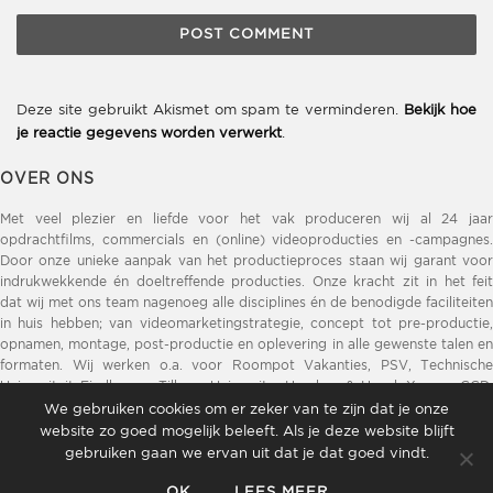
Deze site gebruikt Akismet om spam te verminderen.
Bekijk hoe
je reactie gegevens worden verwerkt
.
OVER ONS
Met veel plezier en liefde voor het vak produceren wij al 24 jaar
opdrachtfilms, commercials en (online) videoproducties en -campagnes.
Door onze unieke aanpak van het productieproces staan wij garant voor
indrukwekkende én doeltreffende producties. Onze kracht zit in het feit
dat wij met ons team nagenoeg alle disciplines én de benodigde faciliteiten
in huis hebben; van videomarketingstrategie, concept tot pre-productie,
opnamen, montage, post-productie en oplevering in alle gewenste talen en
formaten. Wij werken o.a. voor Roompot Vakanties, PSV, Technische
Universiteit Eindhoven, Tilburg University, Henders & Hazel, Xooon, GGD,
DELA, Opvoeden.nl, ZLM Verzekeringen, Brainport Eindhoven, Provincie
We gebruiken cookies om er zeker van te zijn dat je onze
Noord-Brabant, Sint Lucas, ZLTO.
website zo goed mogelijk beleeft. Als je deze website blijft
gebruiken gaan we ervan uit dat je dat goed vindt.
OK
LEES MEER