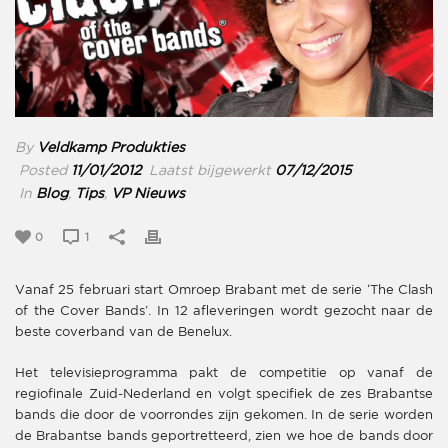
By
Veldkamp Produkties
Posted
11/01/2012
Laatst bijgewerkt
07/12/2015
In
Blog
,
Tips
,
VP Nieuws
0
1
Vanaf 25 februari start Omroep Brabant met de serie ‘The Clash
of the Cover Bands’. In 12 afleveringen wordt gezocht naar de
beste coverband van de Benelux.
Het televisieprogramma pakt de competitie op vanaf de
regiofinale Zuid-Nederland en volgt specifiek de zes Brabantse
bands die door de voorrondes zijn gekomen. In de serie worden
de Brabantse bands geportretteerd, zien we hoe de bands door