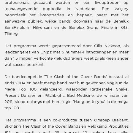
professionals gecoacht worden en een liveoptreden op
toonaangevende poppodia in Nederland. Een vakjury
beoordeelt het liveoptreden en bepaalt, naast met het
aanwezige publiek, welke bands doorgaan naar de Benelux
SemiFinals in Hilversum en de Benelux Grand Finale in 013,
Tilburg.
Het programma wordt gepresenteerd door Cilla Niekoop, als
leadzangeres van Ch!pz met 5 nummer-1 hitnoteringen en meer
dan 1,5 miljoen verkochte geluidsdragers weet zij als geen ander
wat succes betekent.
De bandcompetitie ‘The Clash of the Cover Bands’ bestaat al
sinds 2004 en heeft menig band met hun gewonnen single in de
Mega Top 100 gelanceerd, waaronder Rattlesnake Shake,
Present Danger en PitchLight. Bad Medicine, de winnaar van
2011, stond onlangs met hun single ‘Hang on to you’ in de mega
top 100.
Het programma is een co-productie tussen Omroep Brabant,
Stichting The Clash of the Cover Bands en Veldkamp Produkties
BV en wordt vanaf 25 februari 12 weken lang elke