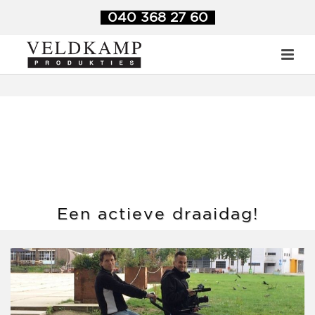
Veldkamp Produkties
>
Behind the scenes
>
Een actieve
040 368 27 60
draaidag!
Een actieve draaidag!