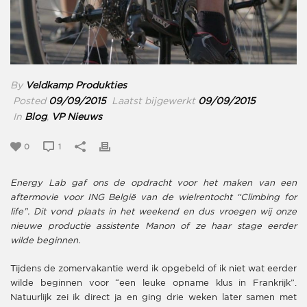
By
Veldkamp Produkties
Posted
09/09/2015
Laatst bijgewerkt
09/09/2015
In
Blog
,
VP Nieuws
0
1
Energy Lab gaf ons de opdracht voor het maken van een
aftermovie voor ING België van de wielrentocht “Climbing for
life”. Dit vond plaats in het weekend en dus vroegen wij onze
nieuwe productie assistente Manon of ze haar stage eerder
wilde beginnen.
Tijdens de zomervakantie werd ik opgebeld of ik niet wat eerder
wilde beginnen voor “een leuke opname klus in Frankrijk”.
Natuurlijk zei ik direct ja en ging drie weken later samen met