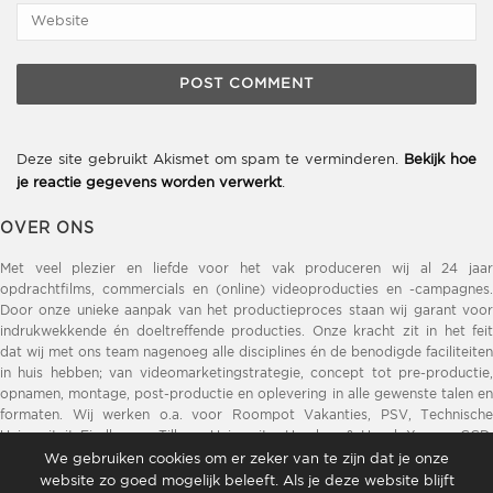
Deze site gebruikt Akismet om spam te verminderen.
Bekijk hoe
je reactie gegevens worden verwerkt
.
OVER ONS
Met veel plezier en liefde voor het vak produceren wij al 24 jaar
opdrachtfilms, commercials en (online) videoproducties en -campagnes.
Door onze unieke aanpak van het productieproces staan wij garant voor
indrukwekkende én doeltreffende producties. Onze kracht zit in het feit
dat wij met ons team nagenoeg alle disciplines én de benodigde faciliteiten
in huis hebben; van videomarketingstrategie, concept tot pre-productie,
opnamen, montage, post-productie en oplevering in alle gewenste talen en
formaten. Wij werken o.a. voor Roompot Vakanties, PSV, Technische
Universiteit Eindhoven, Tilburg University, Henders & Hazel, Xooon, GGD,
DELA, Opvoeden.nl, ZLM Verzekeringen, Brainport Eindhoven, Provincie
We gebruiken cookies om er zeker van te zijn dat je onze
Noord-Brabant, Sint Lucas, ZLTO.
website zo goed mogelijk beleeft. Als je deze website blijft