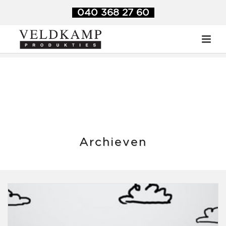
Veldkamp Produkties
>
2016
>
mei
040 368 27 60
Archieven
Monthly Archive for: "mei, 2016"