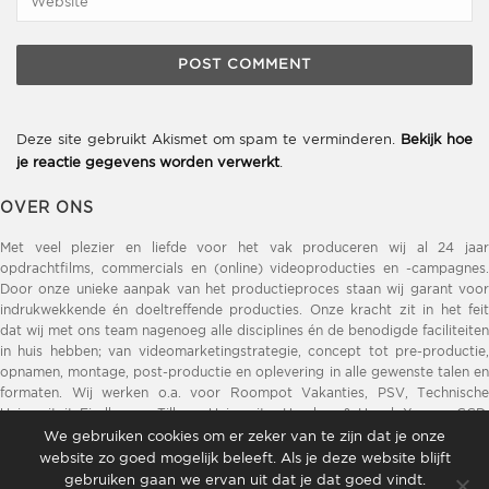
Deze site gebruikt Akismet om spam te verminderen.
Bekijk hoe
je reactie gegevens worden verwerkt
.
OVER ONS
Met veel plezier en liefde voor het vak produceren wij al 24 jaar
opdrachtfilms, commercials en (online) videoproducties en -campagnes.
Door onze unieke aanpak van het productieproces staan wij garant voor
indrukwekkende én doeltreffende producties. Onze kracht zit in het feit
dat wij met ons team nagenoeg alle disciplines én de benodigde faciliteiten
in huis hebben; van videomarketingstrategie, concept tot pre-productie,
opnamen, montage, post-productie en oplevering in alle gewenste talen en
formaten. Wij werken o.a. voor Roompot Vakanties, PSV, Technische
Universiteit Eindhoven, Tilburg University, Henders & Hazel, Xooon, GGD,
DELA, Opvoeden.nl, ZLM Verzekeringen, Brainport Eindhoven, Provincie
We gebruiken cookies om er zeker van te zijn dat je onze
Noord-Brabant, Sint Lucas, ZLTO.
website zo goed mogelijk beleeft. Als je deze website blijft
gebruiken gaan we ervan uit dat je dat goed vindt.