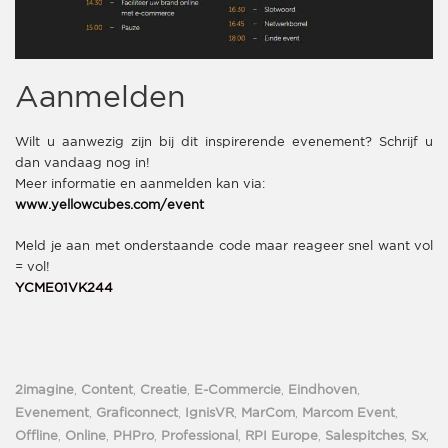
Aanmelden
Wilt u aanwezig zijn bij dit inspirerende evenement? Schrijf u
dan vandaag nog in!
Meer informatie en aanmelden kan via:
www.yellowcubes.com/event
Meld je aan met onderstaande code maar reageer snel want vol
= vol!
YCME01VK244
2imagine
,
Content
,
Creatie
,
E-Commercie
,
Eindhoven
,
Evenement
,
Graficonnect
,
IgnisVR
,
MarCom
,
Marcom Event
,
Offline
,
Online
,
PHPro
,
Professional
,
RPI Europe
,
Salespitches
,
Sx
,