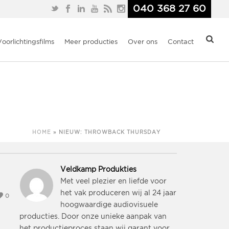
040 368 27 60
Voorlichtingsfilms
Meer producties
Over ons
Contact
HOME
»
NIEUW: THROWBACK THURSDAY
Veldkamp Produkties
Met veel plezier en liefde voor
het vak produceren wij al 24 jaar
0
hoogwaardige audiovisuele
producties. Door onze unieke aanpak van
het productieproces staan wij garant voor