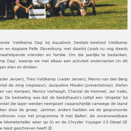
eerste ‘Veldkamp Dag’ bij Aquabest. Destijds bestond Veldkamp
n en stagiaire Pelle Slavenburg, met daarbij (zoals nu nog steeds
meehelpende vrienden en familie. Om die jaarlijks te bedanken,
mp Dag’, waarop we met elkaar een activiteit ondernamen (in dit
gen eten en drinken.
oeder Jeroen), Theo Veldkamp (vader Jeroen), Menno van den Berg
tal de Jong (regisseur), Jacqueline Moulen (presentatrice), Stefan
Ellen van Kempen, Remco Verheagh, Chantal de Hommel, Jan Valks,
 De bedoeling was dat de bedrijfsauto’s (altijd een ‘dingetje’ bij
dat die lager werden neergezet (waarschijnlijk vanwege de stand
okken door de groep. Jammer, anders hadden we de gesponsorde
indhoven voor het programma ‘8 met Ballen’, de onverwoestbare
e kilometerteller weer op 0) en de Chrysler Voyager 2.5 Diesel SE
e tekst geschreven heeft 😉