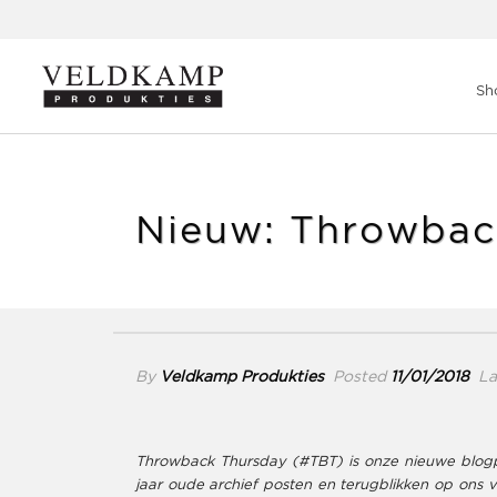
Veldkamp Produkties
>
Blog
>
Nieuw: Throwback Thursday
Sh
Nieuw: Throwbac
By
Veldkamp Produkties
Posted
11/01/2018
Laa
Throwback Thursday (#TBT) is onze nieuwe blogpo
jaar oude archief posten en terugblikken op ons ve