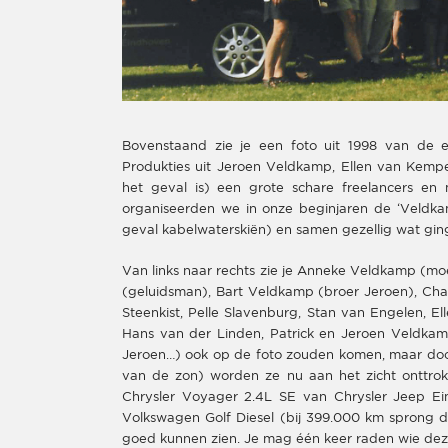
Bovenstaand zie je een foto uit 1998 van de 
Produkties uit Jeroen Veldkamp, Ellen van Kempe
het geval is) een grote schare freelancers en 
organiseerden we in onze beginjaren de ‘Veldka
geval kabelwaterskiën) en samen gezellig wat gin
Van links naar rechts zie je Anneke Veldkamp (m
(geluidsman), Bart Veldkamp (broer Jeroen), Chan
Steenkist, Pelle Slavenburg, Stan van Engelen, 
Hans van der Linden, Patrick en Jeroen Veldkamp.
Jeroen…) ook op de foto zouden komen, maar door
van de zon) worden ze nu aan het zicht onttr
Chrysler Voyager 2.4L SE van Chrysler Jeep E
Volkswagen Golf Diesel (bij 399.000 km sprong d
goed kunnen zien. Je mag één keer raden wie dez