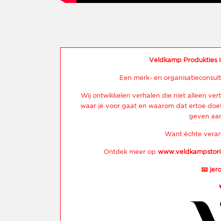
Veldkamp Produkties i
Een merk- en organisatieconsult
Wij ontwikkelen verhalen die niet alleen vert
waar je voor gaat en waarom dat ertoe doet.
geven aan
Want échte veran
Ontdek meer op
www.veldkampstori
📧
jer