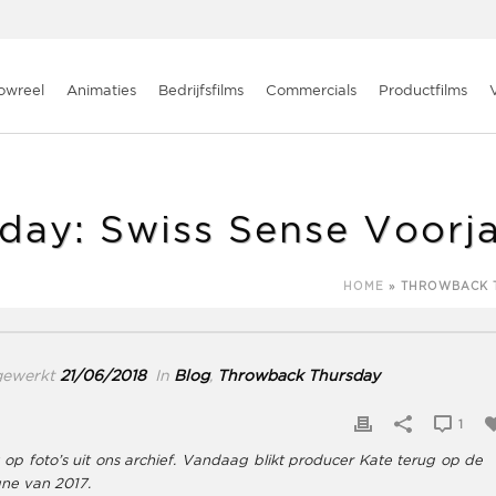
e Voorjaarscommercial
owreel
Animaties
Bedrijfsfilms
Commercials
Productfilms
day: Swiss Sense Voorj
HOME
»
THROWBACK 
gewerkt
21/06/2018
In
Blog
,
Throwback Thursday
1
op foto’s uit ons archief. Vandaag blikt producer Kate terug op de
ne van 2017.