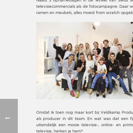
Naast 3 opnamedagen in de winkel van Swiss S
televisiecommercials als de fotocampagne. Daar 
ramen en meubels, alles moest from scratch opge
Omdat ik toen nog maar kort bij Veldkamp Produk
als producer in dit team. En wat was dat een f
uiteindelijk een mooie televisie-, online- en pr
televisie, herken je hem?