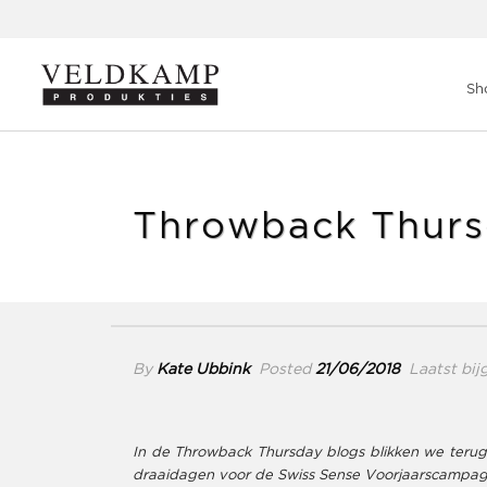
Veldkamp Produkties
>
Blog
>
Throwback Thursday: Swiss Sens
Sh
Throwback Thurs
By
Kate Ubbink
Posted
21/06/2018
Laatst bij
In de Throwback Thursday blogs blikken we terug 
draaidagen voor de Swiss Sense Voorjaarscampag