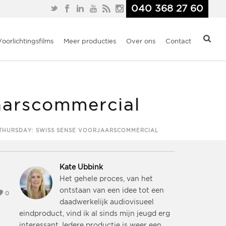
040 368 27 60
Voorlichtingsfilms
Meer producties
Over ons
Contact
aarscommercial
THURSDAY: SWISS SENSE VOORJAARSCOMMERCIAL
Kate Ubbink
Het gehele proces, van het
ontstaan van een idee tot een
0
daadwerkelijk audiovisueel
eindproduct, vind ik al sinds mijn jeugd erg
interessant. Iedere productie is weer een