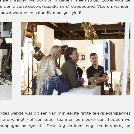
ense draaiden we ook nog 4 dagen in een studio, zowel voor de
werden diverse decors (slaapkamers) opgebouwd. Vloeren, wanden,
bouwd worden en natuurlijk mooi gestyled!
ties werkte was dit een van mijn eerste grote televisiecampagnes
ijne ervaring! Met een super team en een leuke klant hebben we
intcampagne neergezet!
Deze tag on komt nog steeds voorbij op