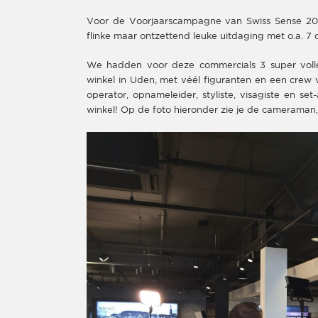
Voor de Voorjaarscampagne van Swiss Sense 20
flinke maar ontzettend leuke uitdaging met o.a. 
We hadden voor deze commercials 3 super volle,
winkel in Uden, met véél figuranten en een crew v
operator, opnameleider, styliste, visagiste en se
winkel! Op de foto hieronder zie je de cameraman, 