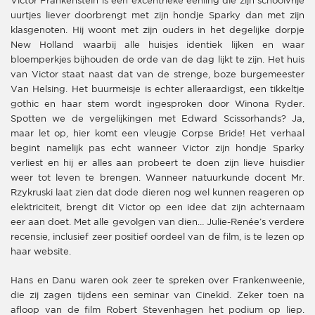
Victor Frankenstein is een excentrieke eenling die zijn schoolvrije
uurtjes liever doorbrengt met zijn hondje Sparky dan met zijn
klasgenoten. Hij woont met zijn ouders in het degelijke dorpje
New Holland waarbij alle huisjes identiek lijken en waar
bloemperkjes bijhouden de orde van de dag lijkt te zijn. Het huis
van Victor staat naast dat van de strenge, boze burgemeester
Van Helsing. Het buurmeisje is echter alleraardigst, een tikkeltje
gothic en haar stem wordt ingesproken door Winona Ryder.
Spotten we de vergelijkingen met Edward Scissorhands? Ja,
maar let op, hier komt een vleugje Corpse Bride! Het verhaal
begint namelijk pas echt wanneer Victor zijn hondje Sparky
verliest en hij er alles aan probeert te doen zijn lieve huisdier
weer tot leven te brengen. Wanneer natuurkunde docent Mr.
Rzykruski laat zien dat dode dieren nog wel kunnen reageren op
elektriciteit, brengt dit Victor op een idee dat zijn achternaam
eer aan doet. Met alle gevolgen van dien… Julie-Renée’s verdere
recensie, inclusief zeer positief oordeel van de film, is te lezen op
haar website.
Hans en Danu waren ook zeer te spreken over Frankenweenie,
die zij zagen tijdens een seminar van Cinekid. Zeker toen na
afloop van de film Robert Stevenhagen het podium op liep.