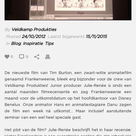
By
Veldkamp Produkties
Posted
24/10/2012
Laatst bijgewerkt
15/11/2015
In
Blog
,
Inspiratie
,
Tips
0
0
De nieuwste film van Tim Burton, een zwart-witte animatiefilm
genaamd Frankenweenie, bleek erg bijzonder voor de crew van
Veldkamp Produkties! Junior producer Julie-Renée is sinds een
aantal maanden filmrecensente en zag Frankenweenie een
maand voor de uitkomstdatum op het hoofdkantoor van Disney
Benelux. Onze animator Hans en animatiestagiaire Danu zagen
de film een week ná uitkomst… Maar inclusief aansluitende
seminar van een wel heel speciale gast.
Het plot van de film? Julie-Renée beschrijft het in haar recensie: