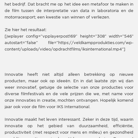
het bedrijf. Dat bracht me op het idee een metafoor te maken in
de film tussen de interpretatie van data in laboratoria en de
motorracesport; een kwestie van winnen of verliezen.
Zie hier het resultaat:
[jwplayer config=”vpplayerpost169” height=”308″ width=”546″
autostart=”false” file=”https://veldkampprodukties.com/wp-
content/uploads/video/opdrachtfilms/iksinternational.mp4″]
Innovatie heeft niet altijd alleen betrekking op nieuwe
producten, maar ook op ideeën. En in dat laatste zijn wij dan
weer innovatief, getuige de selectie van onze producties voor
diverse filmfestivals en de vele prijzen die we, met name voor
onze innovaties in creatie, mochten ontvangen. Hopelijk komend
jaar ook voor de film voor IKS International.
Innovatie maakt het leven interessant. Zeker in deze tijd, waarin
innovatie op het gebied van duurzaamheid, efficiëntie,
productiviteit (met respect voor mens en milieu) en gezondheid