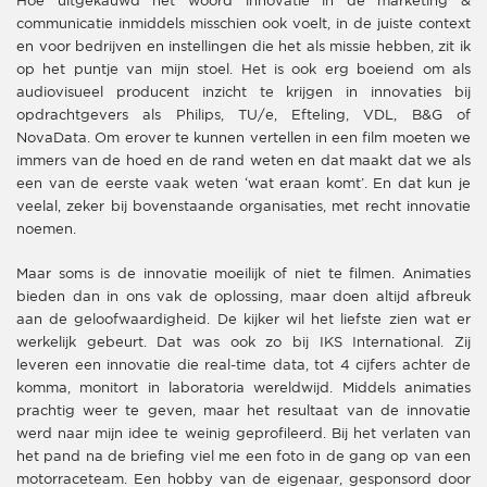
Hoe uitgekauwd het woord innovatie in de marketing &
communicatie inmiddels misschien ook voelt, in de juiste context
en voor bedrijven en instellingen die het als missie hebben, zit ik
op het puntje van mijn stoel. Het is ook erg boeiend om als
audiovisueel producent inzicht te krijgen in innovaties bij
opdrachtgevers als Philips, TU/e, Efteling, VDL, B&G of
NovaData. Om erover te kunnen vertellen in een film moeten we
immers van de hoed en de rand weten en dat maakt dat we als
een van de eerste vaak weten ‘wat eraan komt’. En dat kun je
veelal, zeker bij bovenstaande organisaties, met recht innovatie
noemen.
Maar soms is de innovatie moeilijk of niet te filmen. Animaties
bieden dan in ons vak de oplossing, maar doen altijd afbreuk
aan de geloofwaardigheid. De kijker wil het liefste zien wat er
werkelijk gebeurt. Dat was ook zo bij IKS International. Zij
leveren een innovatie die real-time data, tot 4 cijfers achter de
komma, monitort in laboratoria wereldwijd. Middels animaties
prachtig weer te geven, maar het resultaat van de innovatie
werd naar mijn idee te weinig geprofileerd. Bij het verlaten van
het pand na de briefing viel me een foto in de gang op van een
motorraceteam. Een hobby van de eigenaar, gesponsord door