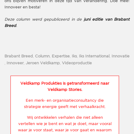
ons blijven motiveren in deze tijd van verandering. Doe mee!
Innoveer en besta!
Deze column werd gepubliceerd in de
juni editie van Brabant
Breed
.
Brabant Breed
,
Column
,
Expertise
,
Iks
,
Iks International
,
Innovatie
,
Innoveer
,
Jeroen Veldkamp
,
Videoproductie
Veldkamp Produkties is getransformeerd naar
Veldkamp Stories.
Een merk- en organisatieconsultancy die
strategie energie geeft met verhaalkracht.
Wij ontwikkelen verhalen die niet alleen
vertellen wie je bent en wat je doet, maar vooral
waar je voor staat, waar je voor gaat en waarom