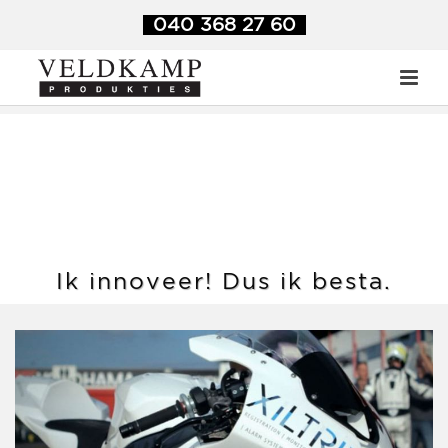
Veldkamp Produkties
>
Blog
>
Ik innoveer! Dus ik besta.
040 368 27 60
Ik innoveer! Dus ik besta.