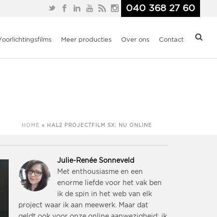
040 368 27 60
Voorlichtingsfilms
Meer producties
Over ons
Contact
HOME
»
HAL2 PROJECTFILM SX: NU ONLINE
Julie-Renée Sonneveld
Met enthousiasme en een
enorme liefde voor het vak ben
ik de spin in het web van elk
project waar ik aan meewerk. Maar dat
geldt ook voor onze online aanwezigheid: ik