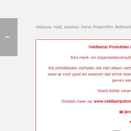
Gebouw
,
Hal2
,
Kantoor
,
Pand
,
Projectfilm
,
Referent
Veldkamp Produkties i
Een merk- en organisatieconsult
Wij ontwikkelen verhalen die niet alleen vert
waar je voor gaat en waarom dat ertoe doet.
geven aan
Want échte veran
Ontdek meer op
www.veldkampstori
📧
jer