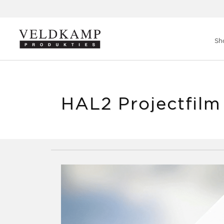
Veldkamp Produkties
>
Behind the scenes
>
HAL2 Projectfilm SX
Sh
HAL2 Projectfilm