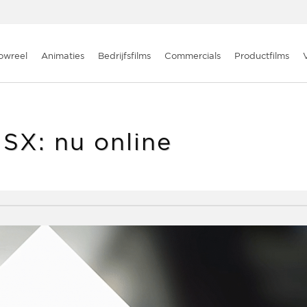
: nu online
owreel
Animaties
Bedrijfsfilms
Commercials
Productfilms
 SX: nu online