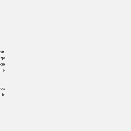
ir.
tje
cia
 ik
 op
 in