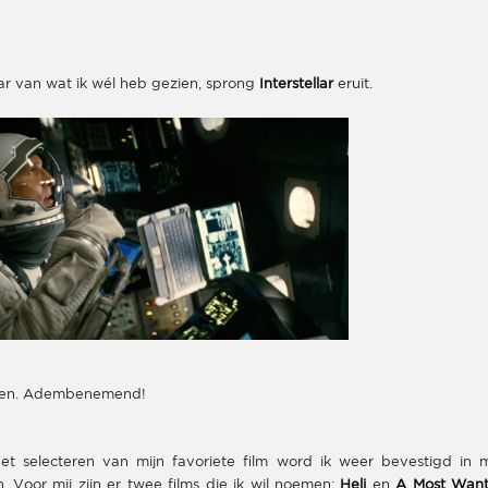
aar van wat ik wél heb gezien, sprong
Interstellar
eruit.
noten. Adembenemend!
het selecteren van mijn favoriete film word ik weer bevestigd in m
 Voor mij zijn er twee films die ik wil noemen:
Heli
en
A Most Wan