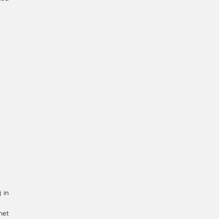
 in
met