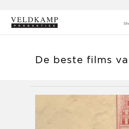
Veldkamp Produkties
>
Blog
>
De beste films van 2014
Sh
De beste films v