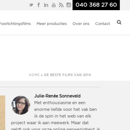
040 368 27 60
Voorlichtingsfilms
Meer producties
Over ons
Contact
HOME
»
DE BESTE FILMS VAN 2014
Julie-Renée Sonneveld
Met enthousiasme en een
enorme liefde voor het vak ben
ik de spin in het web van elk
project waar ik aan meewerk. Maar dat
geldt ook voor onze online aanwezigheid: ik