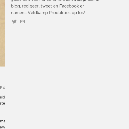
blog, redigeer, tweet en Facebook er
namens Veldkamp Produkties op los!
0
ild
ste
lms
rew