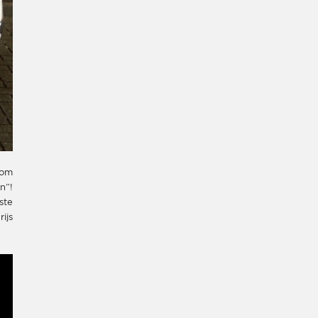
 om
n”!
ste
ijs