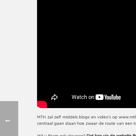
MTH zal zelf middels blogs en video’s op www.mth
centraal gaan staan hoe zwaar de route van een to