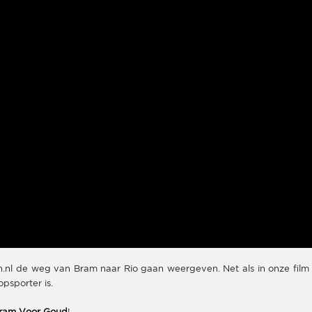
.nl de weg van Bram naar Rio gaan weergeven. Net als in onze film 
psporter is.