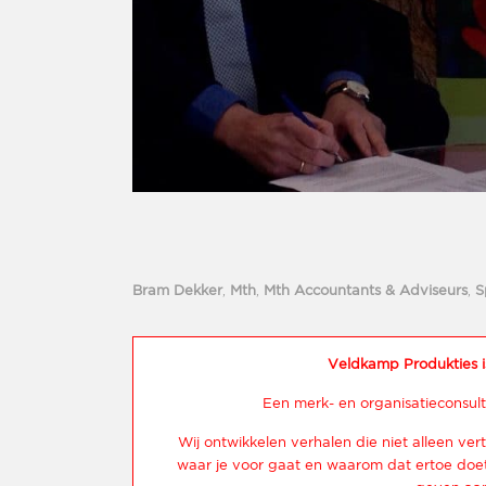
Bram Dekker
,
Mth
,
Mth Accountants & Adviseurs
,
S
Veldkamp Produkties i
Een merk- en organisatieconsult
Wij ontwikkelen verhalen die niet alleen vert
waar je voor gaat en waarom dat ertoe doet.