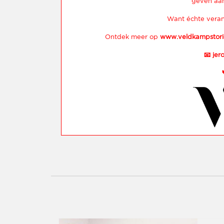
geven aan
Want échte veran
Ontdek meer op
www.veldkampstori
📧
jer