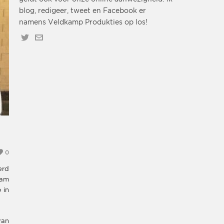
blog, redigeer, tweet en Facebook er
namens Veldkamp Produkties op los!
0
erd
ram
 in
van