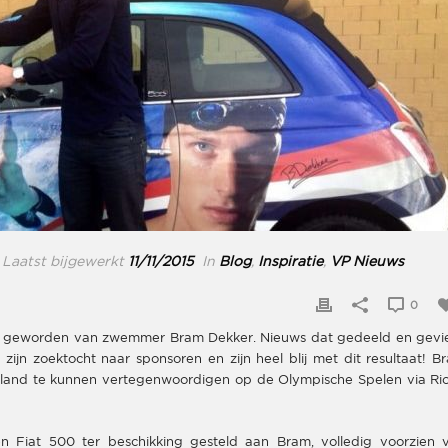
Laatst bijgewerkt
11/11/2015
In
Blog
,
Inspiratie
,
VP Nieuws
0
or geworden van zwemmer Bram Dekker. Nieuws dat gedeeld en gevi
jn zoektocht naar sponsoren en zijn heel blij met dit resultaat! B
rland te kunnen vertegenwoordigen op de Olympische Spelen via Rio
 Fiat 500 ter beschikking gesteld aan Bram, volledig voorzien 