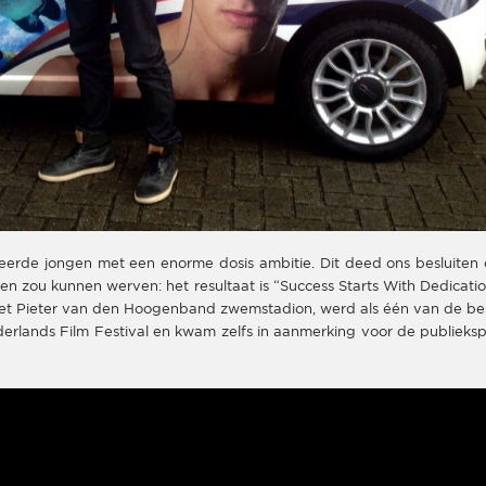
eerde jongen met een enorme dosis ambitie. Dit deed ons besluiten
n zou kunnen werven: het resultaat is “Success Starts With Dedicatio
 het Pieter van den Hoogenband zwemstadion, werd als één van de be
rlands Film Festival en kwam zelfs in aanmerking voor de publiekspr