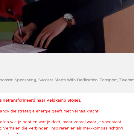
ponsor
,
Sponsoring
,
Success Starts With Dedication
,
Topsport
,
Zwemm
s getransformeerd naar Veldkamp Stories.
ancy die strategie energie geeft met verhaalkracht.
ellen wie je bent en wat je doet, maar vooral waar je voor staat,
 Verhalen die verbinden, inspireren en als merkkompas richting