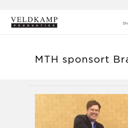
Veldkamp Produkties
>
Blog
>
MTH sponsort Bram Dekker
Sh
MTH sponsort Br