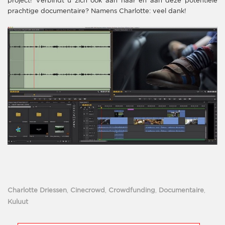
project! Verbindt u zich ook aan haar en aan deze potentiële
prachtige documentaire? Namens Charlotte: veel dank!
Charlotte Driessen
,
Cinecrowd
,
Crowdfunding
,
Documentaire
,
Kuluut