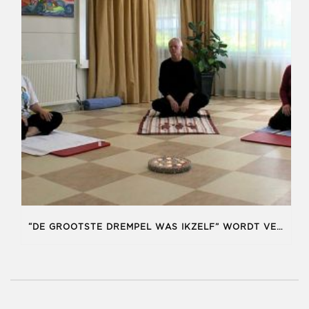
“DE GROOTSTE DREMPEL WAS IKZELF” WORDT VERTOOND IN DE BIOSCOOP!