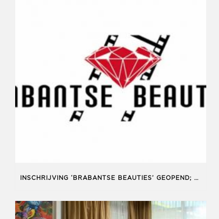
INSCHRIJVING ‘BRABANTSE BEAUTIES’ GEOPEND; JEROEN VELDKAMP WEER JURYLID.