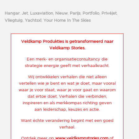
Hangar
,
Jet
,
Luxaviation
,
Nieuw
,
Parijs
,
Portfolio
,
Privéjet
,
Vliegtuig
,
Yachtsxl
,
Your Home In The Skies
Veldkamp Produkties is getransformeerd naar
Veldkamp Stories.
Een merk- en organisatieconsultancy die
strategie energie geeft met verhaalkracht.
Wij ontwikkelen verhalen die niet alleen
vertellen wie je bent en wat je doet, maar vooral
waar je voor staat, waar je voor gaat en waarom
dat ertoe doet. Verhalen die verbinden,
inspireren en als merkkompas richting geven
aan leiderschap, keuzes en actie.
Want échte verandering begint met een goed
verhaal.
Ontdek meer op
www.veldkampstories.com
of