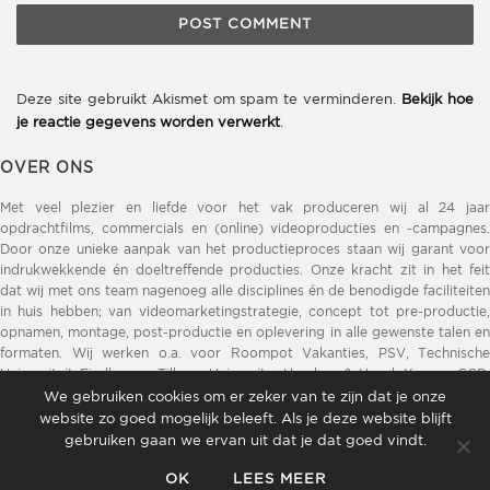
Deze site gebruikt Akismet om spam te verminderen.
Bekijk hoe
je reactie gegevens worden verwerkt
.
OVER ONS
Met veel plezier en liefde voor het vak produceren wij al 24 jaar
opdrachtfilms, commercials en (online) videoproducties en -campagnes.
Door onze unieke aanpak van het productieproces staan wij garant voor
indrukwekkende én doeltreffende producties. Onze kracht zit in het feit
dat wij met ons team nagenoeg alle disciplines én de benodigde faciliteiten
in huis hebben; van videomarketingstrategie, concept tot pre-productie,
opnamen, montage, post-productie en oplevering in alle gewenste talen en
formaten. Wij werken o.a. voor Roompot Vakanties, PSV, Technische
Universiteit Eindhoven, Tilburg University, Henders & Hazel, Xooon, GGD,
DELA, Opvoeden.nl, ZLM Verzekeringen, Brainport Eindhoven, Provincie
We gebruiken cookies om er zeker van te zijn dat je onze
Noord-Brabant, Sint Lucas, ZLTO.
website zo goed mogelijk beleeft. Als je deze website blijft
gebruiken gaan we ervan uit dat je dat goed vindt.
OK
LEES MEER