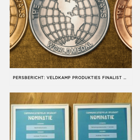
PERSBERICHT: VELDKAMP PRODUKTIES FINALIST OP NEW YORK FESTIVAL WORLD’S BEST TV & FILM