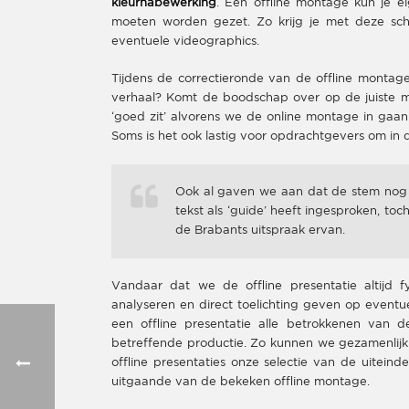
kleurnabewerking
. Een offline montage kun je e
moeten worden gezet. Zo krijg je met deze sc
eventuele videographics.
Tijdens de correctieronde van de offline monta
verhaal? Komt de boodschap over op de juiste m
‘goed zit’ alvorens we de online montage in gaan 
Soms is het ook lastig voor opdrachtgevers om in 
Ook al gaven we aan dat de stem nog n
tekst als ‘guide’ heeft ingesproken, t
de Brabants uitspraak ervan.
Vandaar dat we de offline presentatie altijd 
analyseren en direct toelichting geven op eventue
een offline presentatie alle betrokkenen van d
betreffende productie. Zo kunnen we gezamenlijk
offline presentaties onze selectie van de uiteind
uitgaande van de bekeken offline montage.