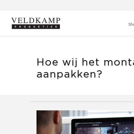
Veldkamp Produkties
>
Blog
>
Hoe wij het montageproces van 
Sh
Hoe wij het mont
aanpakken?