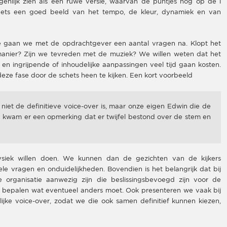
igenlijk zien als een ruwe versie, waarvan de puntjes nog op de i
hets een goed beeld van het tempo, de kleur, dynamiek en van
ge gaan we met de opdrachtgever een aantal vragen na. Klopt het
anier? Zijn we tevreden met de muziek? We willen weten dat het
en ingrijpende of inhoudelijke aanpassingen veel tijd gaan kosten.
deze fase door de schets heen te kijken. Een kort voorbeeld
iet de definitieve voice-over is, maar onze eigen Edwin die de
och kwam er een opmerking dat er twijfel bestond over de stem en
fysiek willen doen. We kunnen dan de gezichten van de kijkers
le vragen en onduidelijkheden. Bovendien is het belangrijk dat bij
e organisatie aanwezig zijn die beslissingsbevoegd zijn voor de
 bepalen wat eventueel anders moet. Ook presenteren we vaak bij
elijke voice-over, zodat we die ook samen definitief kunnen kiezen,