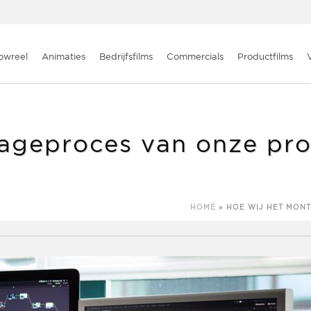
onze producties aanpakken?
owreel
Animaties
Bedrijfsfilms
Commercials
Productfilms
ageproces van onze pro
HOME
»
HOE WIJ HET MON