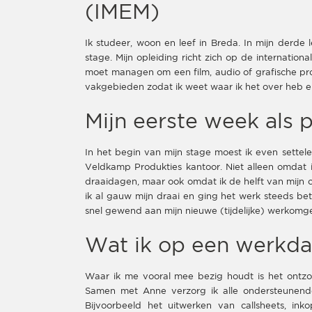
(IMEM)
Ik studeer, woon en leef in Breda. In mijn derde l
stage. Mijn opleiding richt zich op de internation
moet managen om een film, audio of grafische prod
vakgebieden zodat ik weet waar ik het over heb 
Mijn eerste week als p
In het begin van mijn stage moest ik even sett
Veldkamp Produkties kantoor. Niet alleen omdat 
draaidagen, maar ook omdat ik de helft van mijn 
ik al gauw mijn draai en ging het werk steeds bete
snel gewend aan mijn nieuwe (tijdelijke) werkomg
Wat ik op een werkda
Waar ik me vooral mee bezig houdt is het ontzor
Samen met Anne verzorg ik alle ondersteunende
Bijvoorbeeld het uitwerken van callsheets, i