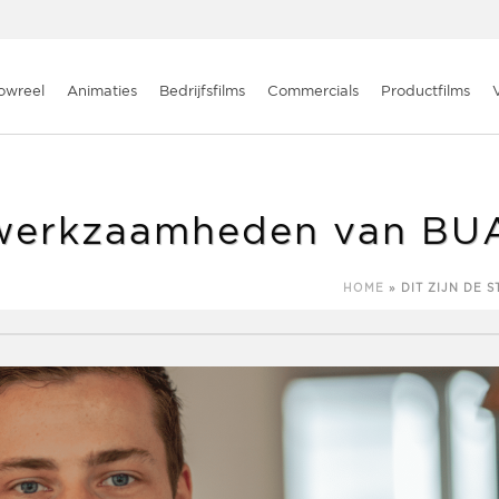
 van BUAS student Kevin
owreel
Animaties
Bedrijfsfilms
Commercials
Productfilms
gewerkzaamheden van BU
HOME
»
DIT ZIJN DE