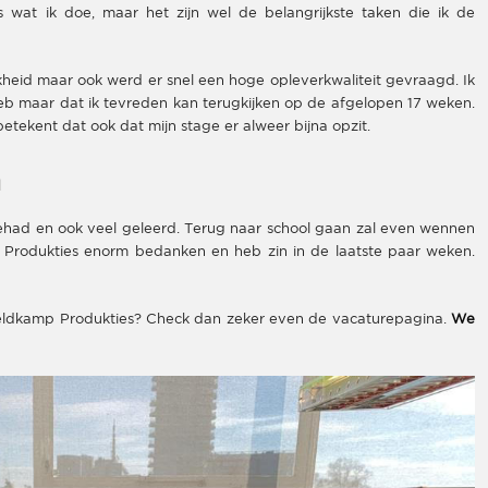
es wat ik doe, maar het zijn wel de belangrijkste taken die ik de
jkheid maar ook werd er snel een hoge opleverkwaliteit gevraagd. Ik
eb maar dat ik tevreden kan terugkijken op de afgelopen 17 weken.
etekent dat ook dat mijn stage er alweer bijna opzit.
n
d gehad en ook veel geleerd. Terug naar school gaan zal even wennen
mp Produkties enorm bedanken en heb zin in de laatste paar weken.
j Veldkamp Produkties? Check dan zeker even de vacaturepagina.
We