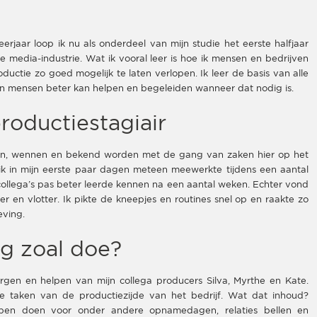
eerjaar loop ik nu als onderdeel van mijn studie het eerste halfjaar
ale media-industrie. Wat ik vooral leer is hoe ik mensen en bedrijven
uctie zo goed mogelijk te laten verlopen. Ik leer de basis van alle
en mensen beter kan helpen en begeleiden wanneer dat nodig is.
roductiestagiair
elen, wennen en bekend worden met de gang van zaken hier op het
ik in mijn eerste paar dagen meteen meewerkte tijdens een aantal
collega’s pas beter leerde kennen na een aantal weken. Echter vond
r en vlotter. Ik pikte de kneepjes en routines snel op en raakte zo
eving.
g zoal doe?
gen en helpen van mijn collega producers Silva, Myrthe en Kate.
 taken van de productiezijde van het bedrijf. Wat dat inhoud?
nkopen doen voor onder andere opnamedagen, relaties bellen en