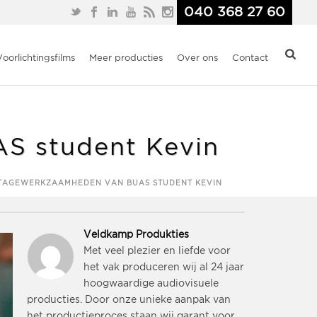
040 368 27 60
Voorlichtingsfilms
Meer producties
Over ons
Contact
AS student Kevin
 STAGEWERKZAAMHEDEN VAN BUAS STUDENT KEVIN
Veldkamp Produkties
Met veel plezier en liefde voor
het vak produceren wij al 24 jaar
hoogwaardige audiovisuele
producties. Door onze unieke aanpak van
het productieproces staan wij garant voor