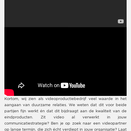
Kortom, wij zien als videoproductiebedrijf veel waarde in het
aangaan van duurzame relaties. We weten dat dit voor beide
partijen fijn werkt én dat dit bijdraagt aan de kwaliteit van de
eindproducten. Zit video al verwerkt in jouw
communicatiestrategie? Ben je op zoek naar een videopartner
op lange termijn, die zich écht verdiept in jouw organisatie? Laat