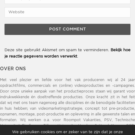
Deze site gebruikt Akismet om spam te verminderen.
Bekijk hoe
je reactie gegevens worden verwerkt
.
OVER ONS
Met veel plezier en liefde voor het vak produceren wij al 24 jaar
opdrachtfilms, commercials en (online) videoproducties en -campagnes.
Door onze unieke aanpak van het productieproces staan wij garant voor
indrukwekkende én doeltreffende producties. Onze kracht zit in het feit
dat wij met ons team nagenoeg alle disciplines én de benodigde faciliteiten
in huis hebben; van videomarketingstrategie, concept tot pre-productie,
opnamen, montage, post-productie en oplevering in alle gewenste talen en
formaten. Wij werken o.a. voor Roompot Vakanties, PSV, Technische
Universiteit Eindhoven, Tilburg University, Henders & Hazel, Xooon, GGD,
DELA, Opvoeden.nl, ZLM Verzekeringen, Brainport Eindhoven, Provincie
We gebruiken cookies om er zeker van te zijn dat je onze