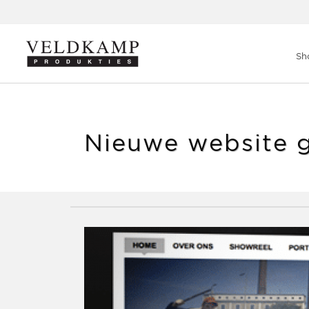
Veldkamp Produkties
>
Blog
>
Nieuwe website gelanceerd!
Sh
Nieuwe website g