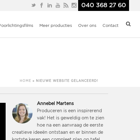
040 368 27 60
Voorlichtingsfilms
Meer producties
Over ons
Contact
HOME
»
NIEUWE WEBSITE GELANCEERD!
Annebel Martens
Produceren is een inspirerend
vak! Het is geweldig om te zien
hoe na een aanvraag de eerste
creatieve ideeën ontstaan en er binnen de
kortste keren een compleet plan op tafel