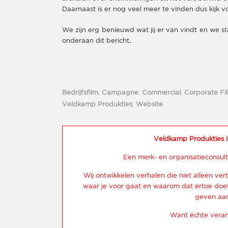
Daarnaast is er nog veel meer te vinden dus kijk v
We zijn erg benieuwd wat jij er van vindt en we s
onderaan dit bericht
.
Bedrijfsfilm
,
Campagne
,
Commercial
,
Corporate Fi
Veldkamp Produkties
,
Website
Veldkamp Produkties i
Een merk- en organisatieconsult
Wij ontwikkelen verhalen die niet alleen vert
waar je voor gaat en waarom dat ertoe doet.
geven aan
Want échte veran