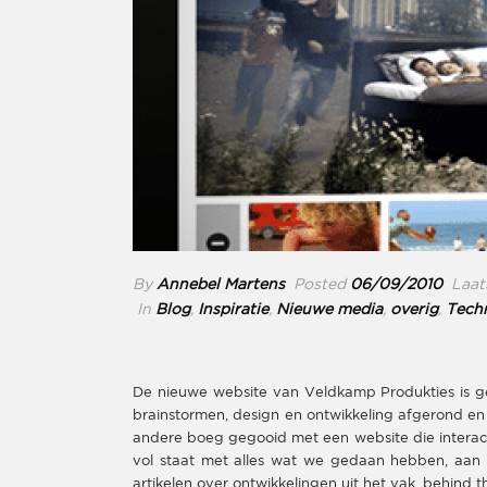
By
Annebel Martens
Posted
06/09/2010
Laats
In
Blog
,
Inspiratie
,
Nieuwe media
,
overig
,
Tech
De nieuwe website van Veldkamp Produkties is g
brainstormen, design en ontwikkeling afgerond e
andere boeg gegooid met een website die interacti
vol staat met alles wat we gedaan hebben, aan h
artikelen over ontwikkelingen uit het vak, behind