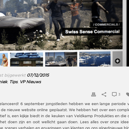
t bijgewerkt
07/12/2015
niek
,
Tips
,
VP Nieuws
3
elanceerd! 6 september jongstleden hebben we een lange periode 
n de nieuwe website online geplaatst. We hebben het over een compl
ef is, een kijkje biedt in de keuken van Veldkamp Produkties en die 
et doen zijn en ooit wellicht gaan doen. Lees alles over onze idee
 the scenes verhalen en ervaringen van klanten op ons gloednieuwe bl