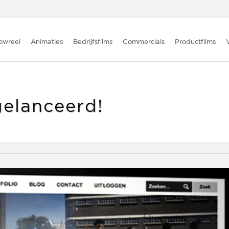
owreel
Animaties
Bedrijfsfilms
Commercials
Productfilms
elanceerd!