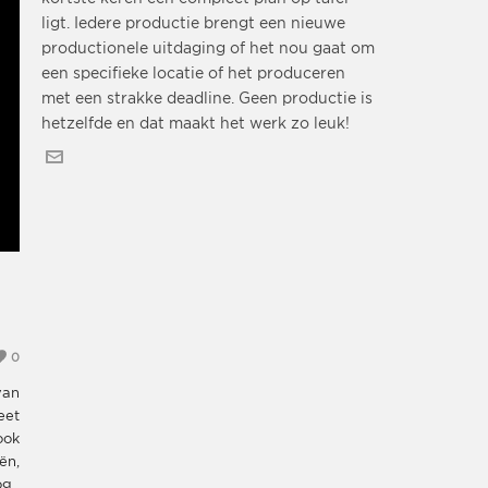
ligt. Iedere productie brengt een nieuwe
productionele uitdaging of het nou gaat om
een specifieke locatie of het produceren
met een strakke deadline. Geen productie is
hetzelfde en dat maakt het werk zo leuk!
0
van
eet
ook
ën,
og.