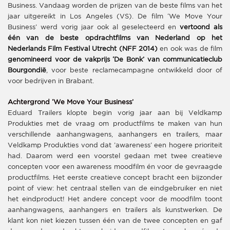
Business. Vandaag worden de prijzen van de beste films van het
jaar uitgereikt in Los Angeles (VS). De film ‘We Move Your
Business’ werd vorig jaar ook al geselecteerd en
vertoond als
één van de beste opdrachtfilms van Nederland op het
Nederlands Film Festival Utrecht (NFF 2014)
en ook was de film
genomineerd voor de vakprijs ‘De Bonk’ van communicatieclub
Bourgondië
, voor beste reclamecampagne ontwikkeld door of
voor bedrijven in Brabant.​
Achtergrond ‘We Move Your Business​’​
Eduard Trailers klopte ​begin vorig jaar ​aan bij Veldkamp
Produkties met de vraag om productfilms te maken van​ hun​
verschillende ​aanhangwagens, aanhangers en trailers​, maar
Veldkamp Produkties vond ​dat ​’awareness’ een ​hogere prioriteit​
had​. ​D​aarom ​werd ​een voorstel ​gedaan met twee creatieve
concepten voor een ​awareness moodfilm én voor ​de gevraagde
​productfilms. Het eerste creatieve concept bracht een bijzonder
point of view: ​het centraal stellen van ​de eindgebruiker en niet
het eindproduct! Het andere concept voor de moodfilm toont
aanhang​wagens, aanhangers en trailers​ als kunstwerken. De
klant kon niet kiezen tussen één van de twee concepten en gaf