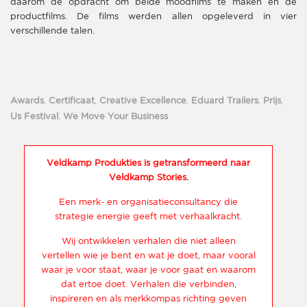
daarom de opdracht om beide moodfilms te maken én ​de​
productfilms. De films werden allen opgeleverd in vier
verschillende talen.
Awards
,
Certificaat
,
Creative Excellence
,
Eduard Trailers
,
Prijs
,
Us Festival
,
We Move Your Business
Veldkamp Produkties is getransformeerd naar
Veldkamp Stories.
Een merk- en organisatieconsultancy die
strategie energie geeft met verhaalkracht.
Wij ontwikkelen verhalen die niet alleen
vertellen wie je bent en wat je doet, maar vooral
waar je voor staat, waar je voor gaat en waarom
dat ertoe doet. Verhalen die verbinden,
inspireren en als merkkompas richting geven