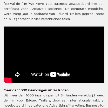
festival de film ‘We Move Your Business’ gewaardeerd met een
certificaat voor ‘Creative Excellence’. ​De corporate moodfilm ​
werd vorig jaar in opdracht ​van ​Eduard Trailers geproduceerd​
en is uitgebracht in vier verschillende talen​.
Meer dan 1000 i​nzendingen uit 34 landen
Uit meer dan 1000 inzendingen uit 34 landen wereldwijd werd
de film voor Eduard Trailers, door een internationale vakjury,
geselecteerd in de categorie Advertising/Marketing: Business-to-