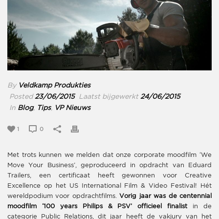
By
Veldkamp Produkties
Posted
23/06/2015
Laatst bijgewerkt
24/06/2015
In
Blog
,
Tips
,
VP Nieuws
1
0
Met trots kunnen we melden dat onze corporate moodfilm ‘We
Move Your Business’, geproduceerd in opdracht van Eduard
Trailers, een certificaat heeft gewonnen voor Creative
Excellence op het US International Film & Video Festival! Hét
wereldpodium voor opdrachtfilms.
Vorig jaar was de centennial
moodfilm ‘100 years Philips & PSV’ officieel finalist
in de
categorie​ Public Relations​, dit jaar heeft de vakjury van het