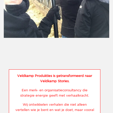
Veldkamp Produkties is getransformeerd naar
Veldkamp Stories.
Een merk- en organisatieconsultancy die
strategie energie geeft met verhaalkracht.
Wij ontwikkelen verhalen die niet alleen
vertellen wie je bent en wat je doet, maar vooral